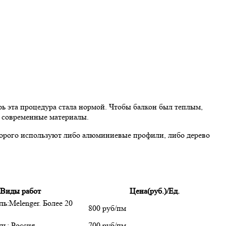
рь эта процедура стала нормой. Чтобы балкон был теплым,
, современные материалы.
оторого используют либо алюминиевые профили, либо дерево
Виды работ
Цена(руб.)/Ед.
ь:Melenger. Более 20
800 руб/пм
ль: Россия
700 руб/пм